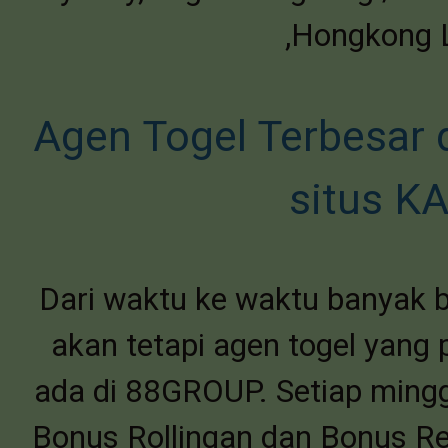
,Hongkong L
Agen Togel Terbesar 
situs K
Dari waktu ke waktu banyak b
akan tetapi agen togel yang 
ada di 88GROUP. Setiap min
Bonus Rollingan dan Bonus Re