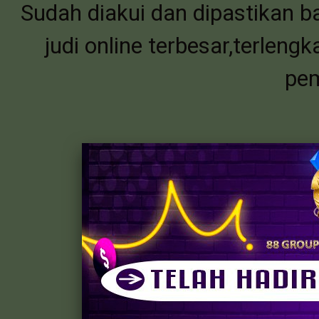
Sudah diakui dan dipastikan
judi online terbesar,terlen
pe